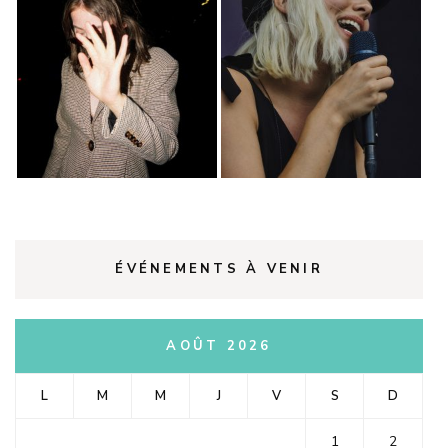
ÉVÉNEMENTS À VENIR
AOÛT 2026
L
M
M
J
V
S
D
1
2