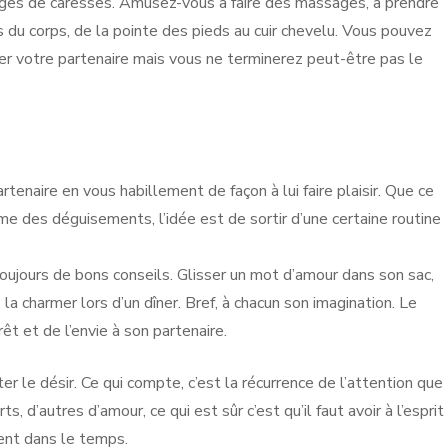
anges de caresses. Amusez-vous à faire des massages, à prendre
 du corps, de la pointe des pieds au cuir chevelu. Vous pouvez
er votre partenaire mais vous ne terminerez peut-être pas le
enaire en vous habillement de façon à lui faire plaisir. Que ce
me des déguisements, l’idée est de sortir d’une certaine routine
oujours de bons conseils. Glisser un mot d’amour dans son sac,
la charmer lors d’un dîner. Bref, à chacun son imagination. Le
êt et de l’envie à son partenaire.
er le désir. Ce qui compte, c’est la récurrence de l’attention que
s, d’autres d’amour, ce qui est sûr c’est qu’il faut avoir à l’esprit
ent dans le temps.