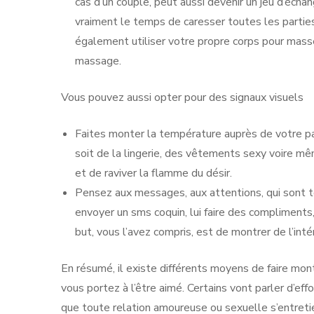
cas d’un couple, peut aussi devenir un jeu d’éch
vraiment le temps de caresser toutes les parties
également utiliser votre propre corps pour mass
massage.
Vous pouvez aussi opter pour des signaux visuels
Faites monter la température auprès de votre part
soit de la lingerie, des vêtements sexy voire mê
et de raviver la flamme du désir.
Pensez aux messages, aux attentions, qui sont t
envoyer un sms coquin, lui faire des compliments, 
but, vous l’avez compris, est de montrer de l’intér
En résumé, il existe différents moyens de faire mont
vous portez à l’être aimé. Certains vont parler d’effort
que toute relation amoureuse ou sexuelle s’entreti