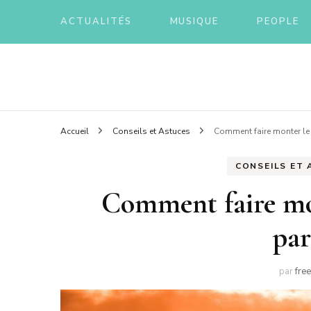
ACTUALITÉS
MUSIQUE
PEOPLE
Tout sur la musique
Freez
Accueil
Conseils et Astuces
Comment faire monter le d
CONSEILS ET
Comment faire mon
par
par
fre