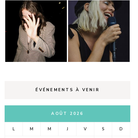
ÉVÉNEMENTS À VENIR
AOÛT 2026
L
M
M
J
V
S
D