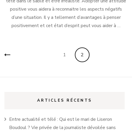
tete dans le sable et etre irréaliste. Adopter une attitude
positive vous aidera à reconnaitre les aspects négatifs
d’une situation. Il y a tellement d’avantages à penser
positivement et cet état d’esprit peut vous aider à …
Pagination
Page
Page
1
2
des
publications
ARTICLES RÉCENTS
Entre actualité et télé : Qui est le mari de Liseron
Boudoul ? Vie privée de la journaliste dévoilée sans